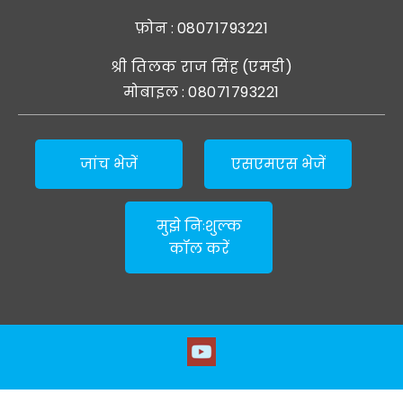
फ़ोन :
08071793221
श्री तिलक राज सिंह
(
एमडी
)
मोबाइल :
08071793221
जांच भेजें
एसएमएस भेजें
मुझे निःशुल्क
कॉल करें