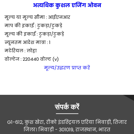
अत्यधिक कुशल एजिंग ओवन
मूल्य या मूल्य सीमा : आईएनआर
माप की इकाई : टुकड़ा/टुकड़े
मूल्य की इकाई : टुकड़ा/टुकड़े
न्यूनतम आदेश मात्रा : 1
मटेरियल : लोहा
वोल्टेज : 220440 वोल्ट (v)
मूल्य/उद्धरण प्राप्त करें
संपर्क करें
G1-612, कुश खेरा, रीको इंडस्ट्रियल एरिया भिवाड़ी, तिजार
जिला। भिवाड़ी - 301019, राजस्थान, भारत