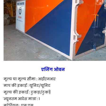
एजिंग ओवन
मूल्य या मूल्य सीमा : आईएनआर
माप की इकाई : यूनिट/यूनिट
मूल्य की इकाई : टुकड़ा/टुकड़े
न्यूनतम आदेश मात्रा : 1
मटेरियल : एस एस