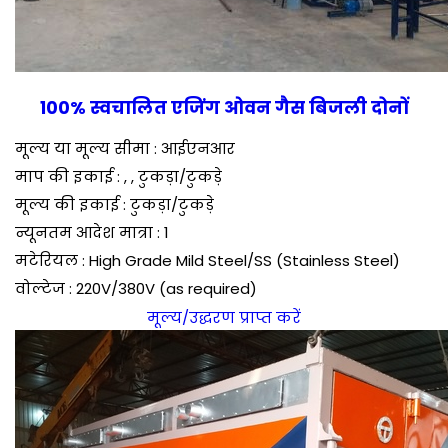
100% स्वचालित एजिंग ओवन गैस बिजली दोनों
मूल्य या मूल्य सीमा : आईएनआर
माप की इकाई : , , टुकड़ा/टुकड़े
मूल्य की इकाई : टुकड़ा/टुकड़े
न्यूनतम आदेश मात्रा : 1
मटेरियल : High Grade Mild Steel/SS (Stainless Steel)
वोल्टेज : 220V/380V (as required)
मूल्य/उद्धरण प्राप्त करें